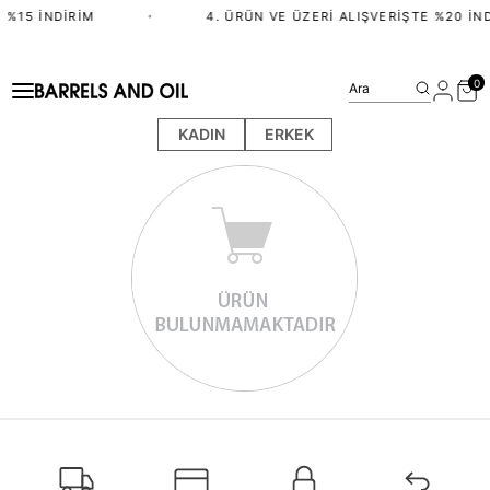
 %15 İNDIRIM
•
4. ÜRÜN VE ÜZERI ALIŞVERIŞTE %20 İND
0
Ara
KADIN
ERKEK