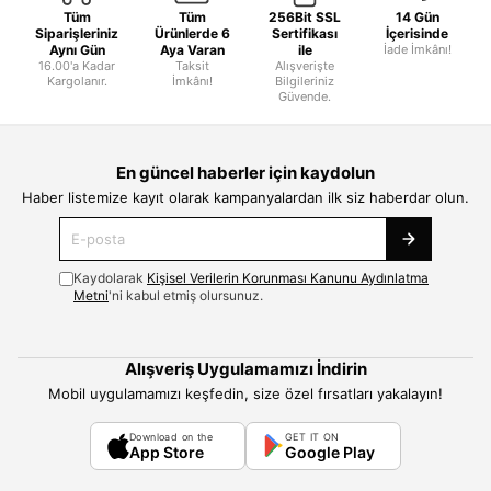
Tüm
Tüm
256Bit SSL
14 Gün
Siparişleriniz
Ürünlerde 6
Sertifikası
İçerisinde
Aynı Gün
Aya Varan
ile
İade İmkânı!
16.00'a Kadar
Taksit
Alışverişte
Kargolanır.
İmkânı!
Bilgileriniz
Güvende.
En güncel haberler için kaydolun
Haber listemize kayıt olarak kampanyalardan ilk siz haberdar olun.
Kaydolarak
Kişisel Verilerin Korunması Kanunu Aydınlatma
Metni
'ni kabul etmiş olursunuz.
Alışveriş Uygulamamızı İndirin
Mobil uygulamamızı keşfedin, size özel fırsatları yakalayın!
Download on the
GET IT ON
App Store
Google Play