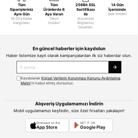
Tüm
Tüm
256Bit SSL
14 Gün
Siparişleriniz
Ürünlerde 6
Sertifikası
İçerisinde
Aynı Gün
Aya Varan
ile
İade İmkânı!
16.00'a Kadar
Taksit
Alışverişte
Kargolanır.
İmkânı!
Bilgileriniz
Güvende.
En güncel haberler için kaydolun
Haber listemize kayıt olarak kampanyalardan ilk siz haberdar olun.
Kaydolarak
Kişisel Verilerin Korunması Kanunu Aydınlatma
Metni
'ni kabul etmiş olursunuz.
Alışveriş Uygulamamızı İndirin
Mobil uygulamamızı keşfedin, size özel fırsatları yakalayın!
Download on the
GET IT ON
App Store
Google Play