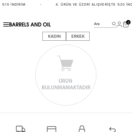
 %15 İNDIRIM
•
4. ÜRÜN VE ÜZERI ALIŞVERIŞTE %20 İN
0
Ara
KADIN
ERKEK