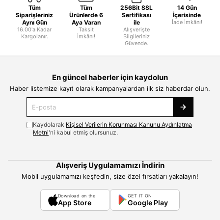
Tüm
Tüm
256Bit SSL
14 Gün
Siparişleriniz
Ürünlerde 6
Sertifikası
İçerisinde
Aynı Gün
Aya Varan
ile
İade İmkânı!
16.00'a Kadar
Taksit
Alışverişte
Kargolanır.
İmkânı!
Bilgileriniz
Güvende.
En güncel haberler için kaydolun
Haber listemize kayıt olarak kampanyalardan ilk siz haberdar olun.
Kaydolarak
Kişisel Verilerin Korunması Kanunu Aydınlatma
Metni
'ni kabul etmiş olursunuz.
Alışveriş Uygulamamızı İndirin
Mobil uygulamamızı keşfedin, size özel fırsatları yakalayın!
Download on the
GET IT ON
App Store
Google Play