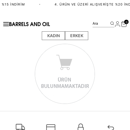
 %15 İNDIRIM
•
4. ÜRÜN VE ÜZERI ALIŞVERIŞTE %20 İND
0
Ara
KADIN
ERKEK