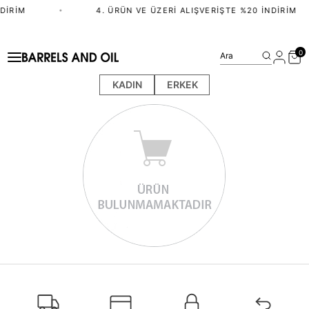
DIRIM
•
4. ÜRÜN VE ÜZERI ALIŞVERIŞTE %20 İNDIRIM
0
Ara
KADIN
ERKEK