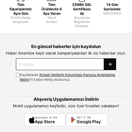
Tüm
Tüm
256Bit SSL
14 Gün
Siparişleriniz
Ürünlerde 6
Sertifikası
İçerisinde
Aynı Gün
Aya Varan
ile
İade İmkânı!
16.00'a Kadar
Taksit
Alışverişte
Kargolanır.
İmkânı!
Bilgileriniz
Güvende.
En güncel haberler için kaydolun
Haber listemize kayıt olarak kampanyalardan ilk siz haberdar olun.
Kaydolarak
Kişisel Verilerin Korunması Kanunu Aydınlatma
Metni
'ni kabul etmiş olursunuz.
Alışveriş Uygulamamızı İndirin
Mobil uygulamamızı keşfedin, size özel fırsatları yakalayın!
Download on the
GET IT ON
App Store
Google Play