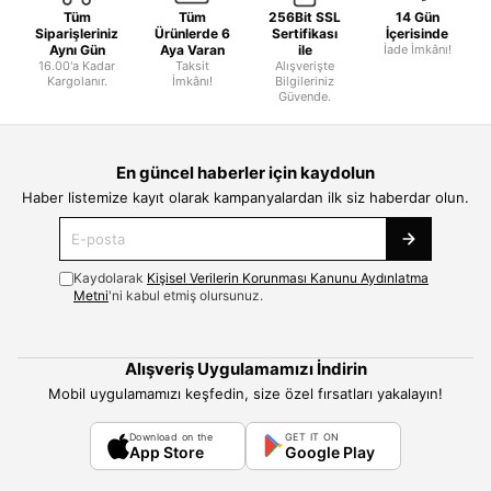
Tüm
Tüm
256Bit SSL
14 Gün
Siparişleriniz
Ürünlerde 6
Sertifikası
İçerisinde
Aynı Gün
Aya Varan
ile
İade İmkânı!
16.00'a Kadar
Taksit
Alışverişte
Kargolanır.
İmkânı!
Bilgileriniz
Güvende.
En güncel haberler için kaydolun
Haber listemize kayıt olarak kampanyalardan ilk siz haberdar olun.
Kaydolarak
Kişisel Verilerin Korunması Kanunu Aydınlatma
Metni
'ni kabul etmiş olursunuz.
Alışveriş Uygulamamızı İndirin
Mobil uygulamamızı keşfedin, size özel fırsatları yakalayın!
Download on the
GET IT ON
App Store
Google Play