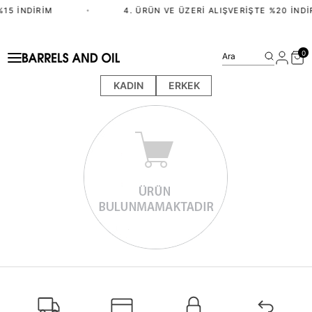
%15 İNDIRIM
•
4. ÜRÜN VE ÜZERI ALIŞVERIŞTE %20 İNDI
0
Ara
KADIN
ERKEK