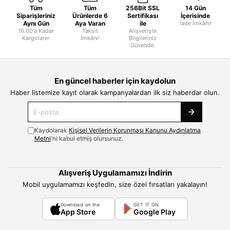
Tüm
Tüm
256Bit SSL
14 Gün
Siparişleriniz
Ürünlerde 6
Sertifikası
İçerisinde
Aynı Gün
Aya Varan
ile
İade İmkânı!
16.00'a Kadar
Taksit
Alışverişte
Kargolanır.
İmkânı!
Bilgileriniz
Güvende.
En güncel haberler için kaydolun
Haber listemize kayıt olarak kampanyalardan ilk siz haberdar olun.
Kaydolarak
Kişisel Verilerin Korunması Kanunu Aydınlatma
Metni
'ni kabul etmiş olursunuz.
Alışveriş Uygulamamızı İndirin
Mobil uygulamamızı keşfedin, size özel fırsatları yakalayın!
Download on the
GET IT ON
App Store
Google Play