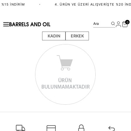
 %15 İNDIRIM
•
4. ÜRÜN VE ÜZERI ALIŞVERIŞTE %20 İND
0
Ara
KADIN
ERKEK