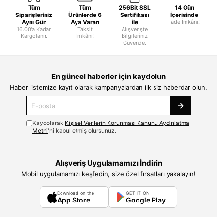
Tüm
Tüm
256Bit SSL
14 Gün
Siparişleriniz
Ürünlerde 6
Sertifikası
İçerisinde
Aynı Gün
Aya Varan
ile
İade İmkânı!
16.00'a Kadar
Taksit
Alışverişte
Kargolanır.
İmkânı!
Bilgileriniz
Güvende.
En güncel haberler için kaydolun
Haber listemize kayıt olarak kampanyalardan ilk siz haberdar olun.
Kaydolarak
Kişisel Verilerin Korunması Kanunu Aydınlatma
Metni
'ni kabul etmiş olursunuz.
Alışveriş Uygulamamızı İndirin
Mobil uygulamamızı keşfedin, size özel fırsatları yakalayın!
Download on the
GET IT ON
App Store
Google Play