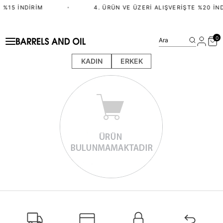
 %15 İNDIRIM
•
4. ÜRÜN VE ÜZERI ALIŞVERIŞTE %20 İND
0
Ara
KADIN
ERKEK