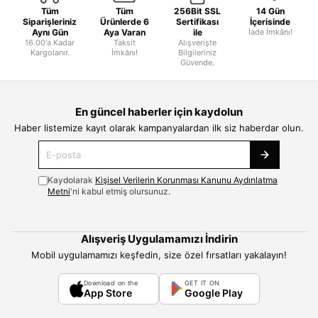
Tüm
Tüm
256Bit SSL
14 Gün
Siparişleriniz
Ürünlerde 6
Sertifikası
İçerisinde
Aynı Gün
Aya Varan
ile
İade İmkânı!
16.00'a Kadar
Taksit
Alışverişte
Kargolanır.
İmkânı!
Bilgileriniz
Güvende.
En güncel haberler için kaydolun
Haber listemize kayıt olarak kampanyalardan ilk siz haberdar olun.
Kaydolarak
Kişisel Verilerin Korunması Kanunu Aydınlatma
Metni
'ni kabul etmiş olursunuz.
Alışveriş Uygulamamızı İndirin
Mobil uygulamamızı keşfedin, size özel fırsatları yakalayın!
Download on the
GET IT ON
App Store
Google Play