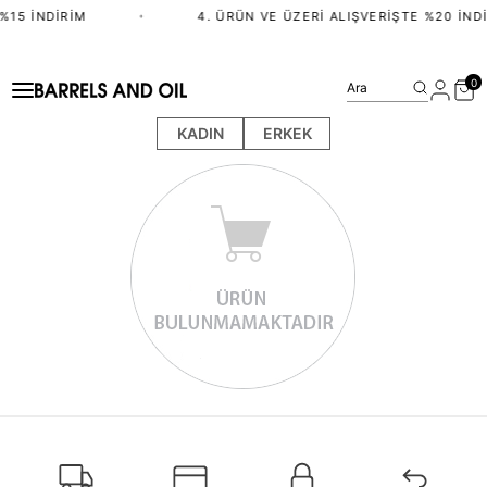
%15 İNDIRIM
•
4. ÜRÜN VE ÜZERI ALIŞVERIŞTE %20 İND
0
Ara
KADIN
ERKEK