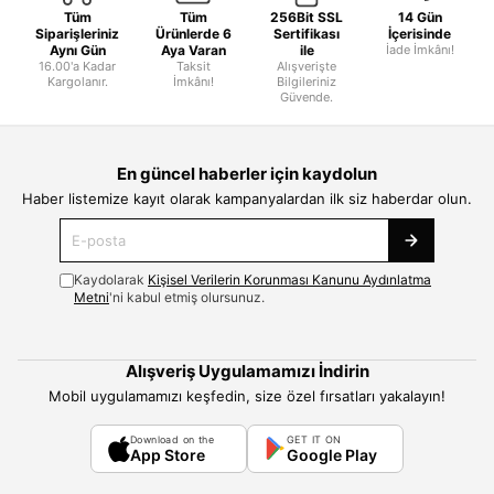
Tüm
Tüm
256Bit SSL
14 Gün
Siparişleriniz
Ürünlerde 6
Sertifikası
İçerisinde
Aynı Gün
Aya Varan
ile
İade İmkânı!
16.00'a Kadar
Taksit
Alışverişte
Kargolanır.
İmkânı!
Bilgileriniz
Güvende.
En güncel haberler için kaydolun
Haber listemize kayıt olarak kampanyalardan ilk siz haberdar olun.
Kaydolarak
Kişisel Verilerin Korunması Kanunu Aydınlatma
Metni
'ni kabul etmiş olursunuz.
Alışveriş Uygulamamızı İndirin
Mobil uygulamamızı keşfedin, size özel fırsatları yakalayın!
Download on the
GET IT ON
App Store
Google Play