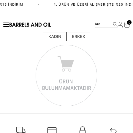
%15 İNDIRIM
•
4. ÜRÜN VE ÜZERI ALIŞVERIŞTE %20 İNDI
0
Ara
KADIN
ERKEK