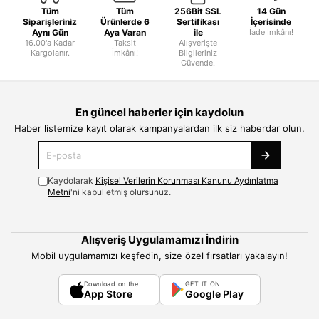
Tüm
Tüm
256Bit SSL
14 Gün
Siparişleriniz
Ürünlerde 6
Sertifikası
İçerisinde
Aynı Gün
Aya Varan
ile
İade İmkânı!
16.00'a Kadar
Taksit
Alışverişte
Kargolanır.
İmkânı!
Bilgileriniz
Güvende.
En güncel haberler için kaydolun
Haber listemize kayıt olarak kampanyalardan ilk siz haberdar olun.
Kaydolarak
Kişisel Verilerin Korunması Kanunu Aydınlatma
Metni
'ni kabul etmiş olursunuz.
Alışveriş Uygulamamızı İndirin
Mobil uygulamamızı keşfedin, size özel fırsatları yakalayın!
Download on the
GET IT ON
App Store
Google Play