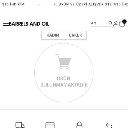
 %15 İNDIRIM
•
4. ÜRÜN VE ÜZERI ALIŞVERIŞTE %20 İND
0
Ara
KADIN
ERKEK