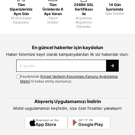
Tüm
Tüm
256Bit SSL
14 Gün
Siparişleriniz
Ürünlerde 6
Sertifikası
İçerisinde
Aynı Gün
Aya Varan
ile
İade İmkânı!
16.00'a Kadar
Taksit
Alışverişte
Kargolanır.
İmkânı!
Bilgileriniz
Güvende.
En güncel haberler için kaydolun
Haber listemize kayıt olarak kampanyalardan ilk siz haberdar olun.
Kaydolarak
Kişisel Verilerin Korunması Kanunu Aydınlatma
Metni
'ni kabul etmiş olursunuz.
Alışveriş Uygulamamızı İndirin
Mobil uygulamamızı keşfedin, size özel fırsatları yakalayın!
Download on the
GET IT ON
App Store
Google Play