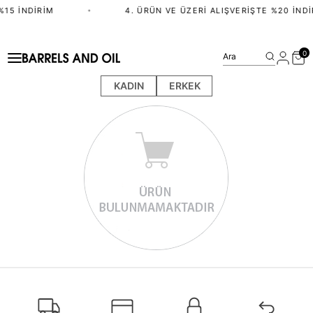
%15 İNDIRIM
•
4. ÜRÜN VE ÜZERI ALIŞVERIŞTE %20 İNDI
0
Ara
KADIN
ERKEK