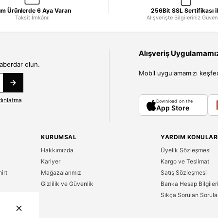
m Ürünlerde 6 Aya Varan
256Bit SSL Sertifikası i
Taksit İmkânı!
Alışverişte Bilgileriniz Güve
Alışveriş Uygulamamızı
haberdar olun.
Mobil uygulamamızı keşfedin
dınlatma
Download on the
App Store
KURUMSAL
YARDIM KONULAR
Hakkımızda
Üyelik Sözleşmesi
Kariyer
Kargo ve Teslimat
irt
Mağazalarımız
Satış Sözleşmesi
Gizlilik ve Güvenlik
Banka Hesap Bilgiler
Sıkça Sorulan Sorula
n