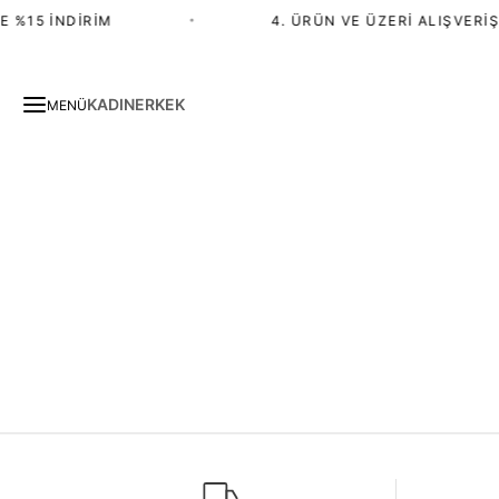
 %15 İNDIRIM
•
4. ÜRÜN VE ÜZERI ALIŞVERIŞ
KADIN
ERKEK
MENÜ