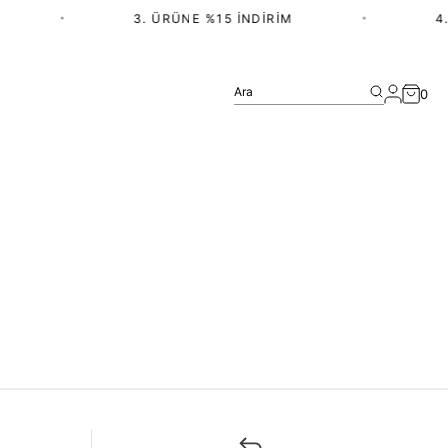
•
3. ÜRÜNE %15 İNDIRIM
•
4.
Ara
0