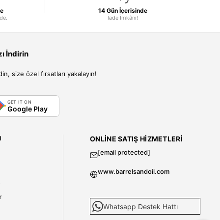
le
14 Gün İçerisinde
nde.
İade İmkânı!
 İndirin
, size özel fırsatları yakalayın!
GET IT ON
Google Play
I
ONLINE SATIŞ HIZMETLERI
[email protected]
www.barrelsandoil.com
i
r
Whatsapp Destek Hattı