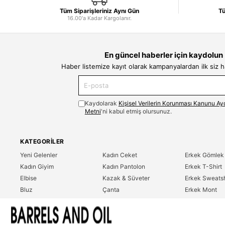
Tüm Siparişleriniz Aynı Gün
Tü
16.00'a Kadar Kargolanır.
En güncel haberler için kaydolun
Haber listemize kayıt olarak kampanyalardan ilk siz 
Kaydolarak
Kişisel Verilerin Korunması Kanunu Ay
Metni
'ni kabul etmiş olursunuz.
KATEGORILER
Yeni Gelenler
Kadın Ceket
Erkek Gömlek
Kadın Giyim
Kadın Pantolon
Erkek T-Shirt
Elbise
Kazak & Süveter
Erkek Sweatsh
Bluz
Çanta
Erkek Mont
Gömlek
Parfüm
Erkek Ceket
T-Shirt
Erkek Giyim
Erkek Pantolo
Sweatshirt
Çok Satanlar
İndirim