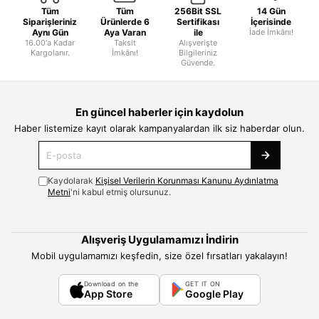
Tüm
Tüm
256Bit SSL
14 Gün
Siparişleriniz
Ürünlerde 6
Sertifikası
İçerisinde
Aynı Gün
Aya Varan
ile
İade İmkânı!
16.00'a Kadar
Taksit
Alışverişte
Kargolanır.
İmkânı!
Bilgileriniz
Güvende.
En güncel haberler için kaydolun
Haber listemize kayıt olarak kampanyalardan ilk siz haberdar olun.
Kaydolarak
Kişisel Verilerin Korunması Kanunu Aydınlatma
Metni
'ni kabul etmiş olursunuz.
Alışveriş Uygulamamızı İndirin
Mobil uygulamamızı keşfedin, size özel fırsatları yakalayın!
Download on the
GET IT ON
App Store
Google Play