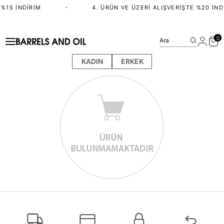
%15 İNDIRIM
•
4. ÜRÜN VE ÜZERI ALIŞVERIŞTE %20 İND
0
Ara
KADIN
ERKEK