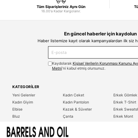
Tüm Siparişleriniz Aynı Gün
Tü
16.00'a Kadar Kargolanır.
En güncel haberler için kaydolun
Haber listemize kayıt olarak kampanyalardan ilk siz 
Kaydolarak
Kişisel Verilerin Korunması Kanunu Ay
Metni
'ni kabul etmiş olursunuz.
KATEGORILER
Yeni Gelenler
Kadın Ceket
Erkek Gömlek
Kadın Giyim
Kadın Pantolon
Erkek T-Shirt
Elbise
Kazak & Süveter
Erkek Sweatsh
Bluz
Çanta
Erkek Mont
Gömlek
Parfüm
Erkek Ceket
T-Shirt
Erkek Giyim
Erkek Pantolo
Sweatshirt
Çok Satanlar
İndirim