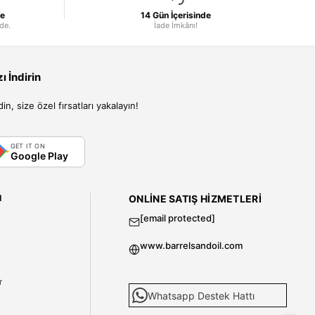
le
14 Gün İçerisinde
nde.
İade İmkânı!
 İndirin
, size özel fırsatları yakalayın!
GET IT ON
Google Play
I
ONLINE SATIŞ HIZMETLERI
[email protected]
www.barrelsandoil.com
i
r
Whatsapp Destek Hattı