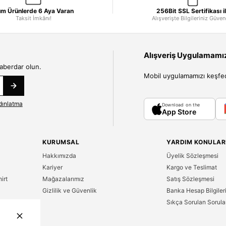
m Ürünlerde 6 Aya Varan
256Bit SSL Sertifikası i
Taksit İmkânı!
Alışverişte Bilgileriniz Güve
Alışveriş Uygulamamızı
haberdar olun.
Mobil uygulamamızı keşfedin
dınlatma
Download on the
App Store
KURUMSAL
YARDIM KONULAR
Hakkımızda
Üyelik Sözleşmesi
Kariyer
Kargo ve Teslimat
irt
Mağazalarımız
Satış Sözleşmesi
Gizlilik ve Güvenlik
Banka Hesap Bilgiler
Sıkça Sorulan Sorula
n