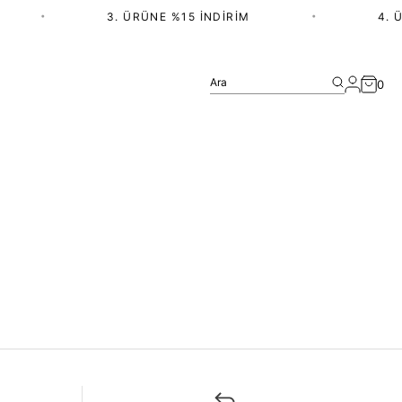
•
3. ÜRÜNE %15 İNDIRIM
•
4. Ü
Ara
0