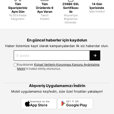
Tüm
Tüm
256Bit SSL
14 Gün
Siparişleriniz
Ürünlerde 6
Sertifikası
İçerisinde
Aynı Gün
Aya Varan
ile
İade İmkânı!
16.00'a Kadar
Taksit
Alışverişte
Kargolanır.
İmkânı!
Bilgileriniz
Güvende.
En güncel haberler için kaydolun
Haber listemize kayıt olarak kampanyalardan ilk siz haberdar olun.
Kaydolarak
Kişisel Verilerin Korunması Kanunu Aydınlatma
Metni
'ni kabul etmiş olursunuz.
Alışveriş Uygulamamızı İndirin
Mobil uygulamamızı keşfedin, size özel fırsatları yakalayın!
Download on the
GET IT ON
App Store
Google Play