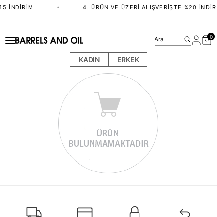
15 İNDIRIM
•
4. ÜRÜN VE ÜZERI ALIŞVERIŞTE %20 İNDIR
0
Ara
KADIN
ERKEK