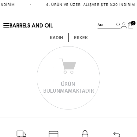
İNDIRIM
•
4. ÜRÜN VE ÜZERI ALIŞVERIŞTE %20 İNDIRIM
0
Ara
KADIN
ERKEK