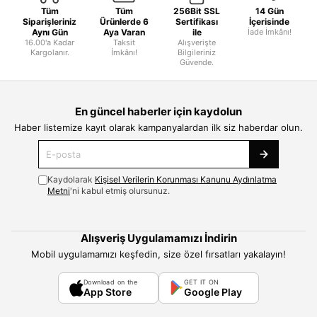
Tüm
Tüm
256Bit SSL
14 Gün
Siparişleriniz
Ürünlerde 6
Sertifikası
İçerisinde
Aynı Gün
Aya Varan
ile
İade İmkânı!
16.00'a Kadar
Taksit
Alışverişte
Kargolanır.
İmkânı!
Bilgileriniz
Güvende.
En güncel haberler için kaydolun
Haber listemize kayıt olarak kampanyalardan ilk siz haberdar olun.
Kaydolarak
Kişisel Verilerin Korunması Kanunu Aydınlatma
Metni
'ni kabul etmiş olursunuz.
Alışveriş Uygulamamızı İndirin
Mobil uygulamamızı keşfedin, size özel fırsatları yakalayın!
Download on the
GET IT ON
App Store
Google Play