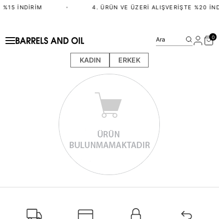
 %15 İNDIRIM
•
4. ÜRÜN VE ÜZERI ALIŞVERIŞTE %20 İND
0
Ara
KADIN
ERKEK