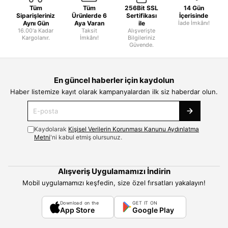
Tüm
Tüm
256Bit SSL
14 Gün
Siparişleriniz
Ürünlerde 6
Sertifikası
İçerisinde
Aynı Gün
Aya Varan
ile
İade İmkânı!
16.00'a Kadar
Taksit
Alışverişte
Kargolanır.
İmkânı!
Bilgileriniz
Güvende.
En güncel haberler için kaydolun
Haber listemize kayıt olarak kampanyalardan ilk siz haberdar olun.
Kaydolarak
Kişisel Verilerin Korunması Kanunu Aydınlatma
Metni
'ni kabul etmiş olursunuz.
Alışveriş Uygulamamızı İndirin
Mobil uygulamamızı keşfedin, size özel fırsatları yakalayın!
Download on the
GET IT ON
App Store
Google Play