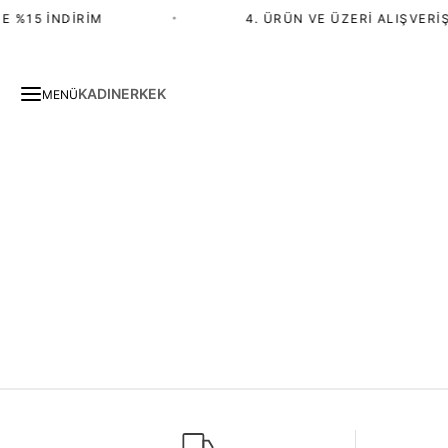
E %15 İNDIRIM
•
4. ÜRÜN VE ÜZERI ALIŞVERIŞ
KADIN
ERKEK
MENÜ