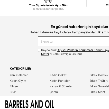
Tüm Siparişleriniz Aynı Gün
Tü
16.00'a Kadar Kargolanır.
En güncel haberler için kaydolun
Haber listemize kayıt olarak kampanyalardan ilk siz 
Kaydolarak
Kişisel Verilerin Korunması Kanunu Ay
Metni
'ni kabul etmiş olursunuz.
KATEGORILER
Yeni Gelenler
Kadın Ceket
Erkek Gömlek
Kadın Giyim
Kadın Pantolon
Erkek T-Shirt
Elbise
Kazak & Süveter
Erkek Sweatsh
Bluz
Çanta
Erkek Mont
Gömlek
Parfüm
Erkek Ceket
T-Shirt
Erkek Giyim
Erkek Pantolo
Sweatshirt
Çok Satanlar
İndirim