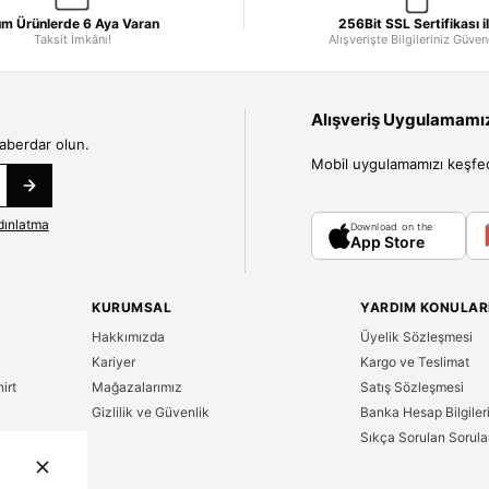
m Ürünlerde 6 Aya Varan
256Bit SSL Sertifikası i
Taksit İmkânı!
Alışverişte Bilgileriniz Güve
Alışveriş Uygulamamızı
haberdar olun.
Mobil uygulamamızı keşfedin
dınlatma
Download on the
App Store
KURUMSAL
YARDIM KONULAR
Hakkımızda
Üyelik Sözleşmesi
Kariyer
Kargo ve Teslimat
irt
Mağazalarımız
Satış Sözleşmesi
Gizlilik ve Güvenlik
Banka Hesap Bilgiler
Sıkça Sorulan Sorula
n