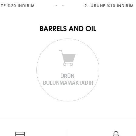
TE %20 İNDIRIM
•
•
2.⁠ ⁠ÜRÜNE %10 İNDIRIM