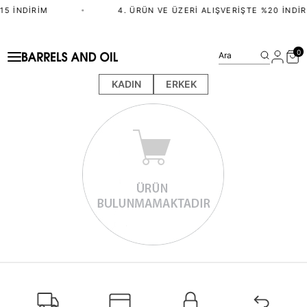
15 İNDIRIM
•
4. ÜRÜN VE ÜZERI ALIŞVERIŞTE %20 İNDIR
0
Ara
KADIN
ERKEK