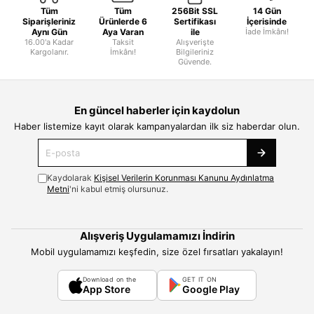
Tüm
Tüm
256Bit SSL
14 Gün
Siparişleriniz
Ürünlerde 6
Sertifikası
İçerisinde
Aynı Gün
Aya Varan
ile
İade İmkânı!
16.00'a Kadar
Taksit
Alışverişte
Kargolanır.
İmkânı!
Bilgileriniz
Güvende.
En güncel haberler için kaydolun
Haber listemize kayıt olarak kampanyalardan ilk siz haberdar olun.
Kaydolarak
Kişisel Verilerin Korunması Kanunu Aydınlatma
Metni
'ni kabul etmiş olursunuz.
Alışveriş Uygulamamızı İndirin
Mobil uygulamamızı keşfedin, size özel fırsatları yakalayın!
Download on the
GET IT ON
App Store
Google Play