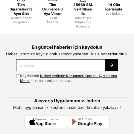
Tüm
Tüm
256Bit SSL
14 Gün
Siparişleriniz
Ürünlerde 6
Sertifikası
İçerisinde
Aynı Gün
Aya Varan
ile
İade İmkânı!
16.00'a Kadar
Taksit
Alışverişte
Kargolanır.
İmkânı!
Bilgileriniz
Güvende.
En güncel haberler için kaydolun
Haber listemize kayıt olarak kampanyalardan ilk siz haberdar olun.
Kaydolarak
Kişisel Verilerin Korunması Kanunu Aydınlatma
Metni
'ni kabul etmiş olursunuz.
Alışveriş Uygulamamızı İndirin
Mobil uygulamamızı keşfedin, size özel fırsatları yakalayın!
Download on the
GET IT ON
App Store
Google Play