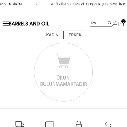
%15 İNDIRIM
•
4. ÜRÜN VE ÜZERI ALIŞVERIŞTE %20 İNDI
0
Ara
KADIN
ERKEK