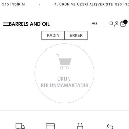
 %15 İNDIRIM
•
4. ÜRÜN VE ÜZERI ALIŞVERIŞTE %20 İN
0
Ara
KADIN
ERKEK