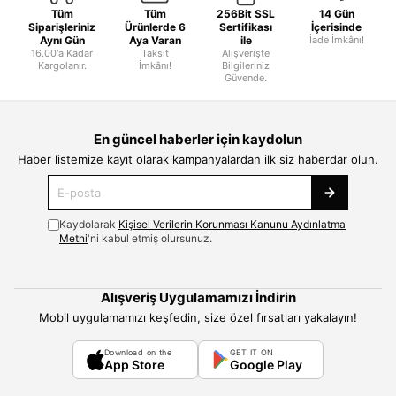
Tüm
Tüm
256Bit SSL
14 Gün
Siparişleriniz
Ürünlerde 6
Sertifikası
İçerisinde
Aynı Gün
Aya Varan
ile
İade İmkânı!
16.00'a Kadar
Taksit
Alışverişte
Kargolanır.
İmkânı!
Bilgileriniz
Güvende.
En güncel haberler için kaydolun
Haber listemize kayıt olarak kampanyalardan ilk siz haberdar olun.
Kaydolarak
Kişisel Verilerin Korunması Kanunu Aydınlatma
Metni
'ni kabul etmiş olursunuz.
Alışveriş Uygulamamızı İndirin
Mobil uygulamamızı keşfedin, size özel fırsatları yakalayın!
Download on the
GET IT ON
App Store
Google Play