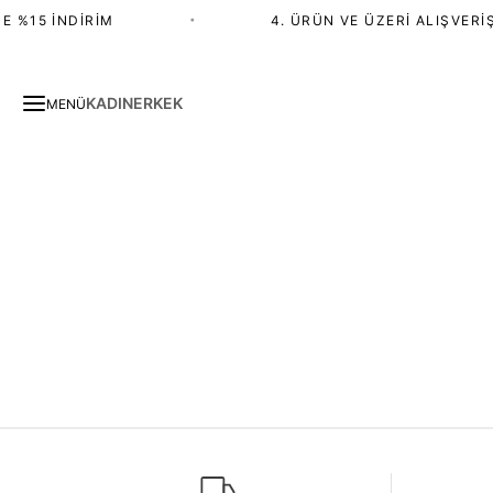
E %15 İNDIRIM
•
4. ÜRÜN VE ÜZERI ALIŞVERIŞ
KADIN
ERKEK
MENÜ