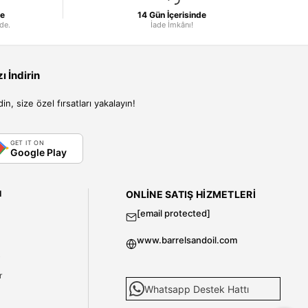
le
14 Gün İçerisinde
nde.
İade İmkânı!
 İndirin
, size özel fırsatları yakalayın!
GET IT ON
Google Play
I
ONLINE SATIŞ HIZMETLERI
[email protected]
www.barrelsandoil.com
i
r
Whatsapp Destek Hattı