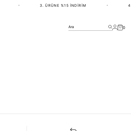
•
3. ÜRÜNE %15 İNDIRIM
•
4.
Ara
0