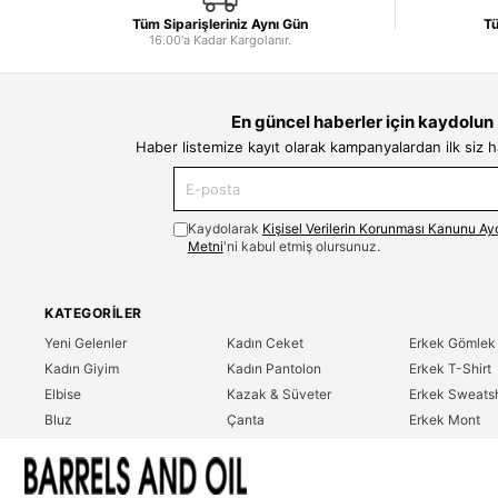
Tüm Siparişleriniz Aynı Gün
Tü
16.00'a Kadar Kargolanır.
En güncel haberler için kaydolun
Haber listemize kayıt olarak kampanyalardan ilk siz 
Kaydolarak
Kişisel Verilerin Korunması Kanunu Ay
Metni
'ni kabul etmiş olursunuz.
KATEGORILER
Yeni Gelenler
Kadın Ceket
Erkek Gömlek
Kadın Giyim
Kadın Pantolon
Erkek T-Shirt
Elbise
Kazak & Süveter
Erkek Sweatsh
Bluz
Çanta
Erkek Mont
Gömlek
Parfüm
Erkek Ceket
T-Shirt
Erkek Giyim
Erkek Pantolo
Sweatshirt
Çok Satanlar
İndirim