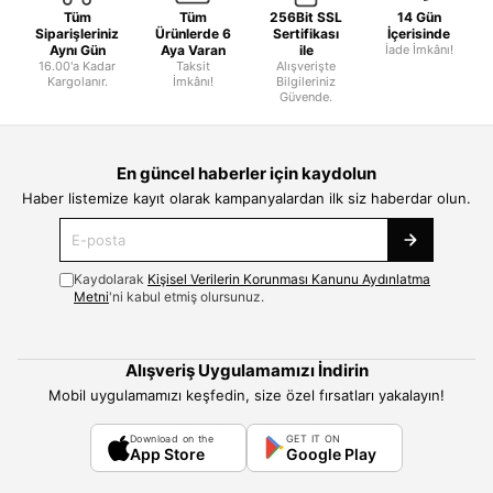
Tüm
Tüm
256Bit SSL
14 Gün
Siparişleriniz
Ürünlerde 6
Sertifikası
İçerisinde
Aynı Gün
Aya Varan
ile
İade İmkânı!
16.00'a Kadar
Taksit
Alışverişte
Kargolanır.
İmkânı!
Bilgileriniz
Güvende.
En güncel haberler için kaydolun
Haber listemize kayıt olarak kampanyalardan ilk siz haberdar olun.
Kaydolarak
Kişisel Verilerin Korunması Kanunu Aydınlatma
Metni
'ni kabul etmiş olursunuz.
Alışveriş Uygulamamızı İndirin
Mobil uygulamamızı keşfedin, size özel fırsatları yakalayın!
Download on the
GET IT ON
App Store
Google Play