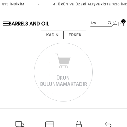
 %15 İNDIRIM
•
4. ÜRÜN VE ÜZERI ALIŞVERIŞTE %20 İND
0
Ara
KADIN
ERKEK