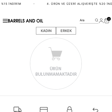
 %15 İNDIRIM
•
4. ÜRÜN VE ÜZERI ALIŞVERIŞTE %20 İND
0
Ara
KADIN
ERKEK