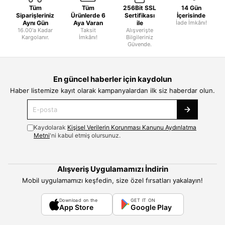
Tüm
Tüm
256Bit SSL
14 Gün
Siparişleriniz
Ürünlerde 6
Sertifikası
İçerisinde
Aynı Gün
Aya Varan
ile
İade İmkânı!
16.00'a Kadar
Taksit
Alışverişte
Kargolanır.
İmkânı!
Bilgileriniz
Güvende.
En güncel haberler için kaydolun
Haber listemize kayıt olarak kampanyalardan ilk siz haberdar olun.
Kaydolarak
Kişisel Verilerin Korunması Kanunu Aydınlatma
Metni
'ni kabul etmiş olursunuz.
Alışveriş Uygulamamızı İndirin
Mobil uygulamamızı keşfedin, size özel fırsatları yakalayın!
Download on the
GET IT ON
App Store
Google Play