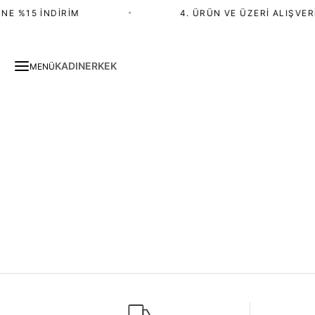
NE %15 İNDIRIM
•
4. ÜRÜN VE ÜZERI ALIŞVERI
KADIN
ERKEK
MENÜ