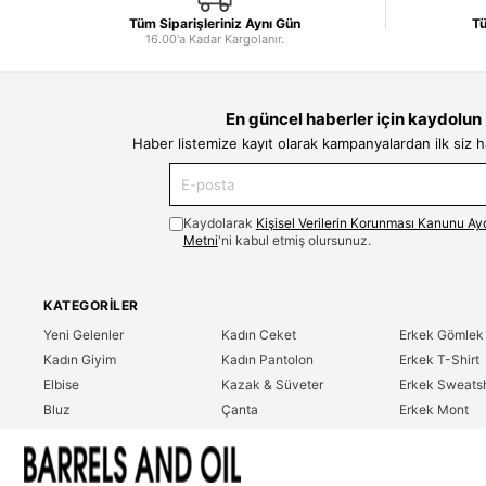
Tüm Siparişleriniz Aynı Gün
Tü
16.00'a Kadar Kargolanır.
En güncel haberler için kaydolun
Haber listemize kayıt olarak kampanyalardan ilk siz 
Kaydolarak
Kişisel Verilerin Korunması Kanunu Ay
Metni
'ni kabul etmiş olursunuz.
KATEGORILER
Yeni Gelenler
Kadın Ceket
Erkek Gömlek
Kadın Giyim
Kadın Pantolon
Erkek T-Shirt
Elbise
Kazak & Süveter
Erkek Sweatsh
Bluz
Çanta
Erkek Mont
Gömlek
Parfüm
Erkek Ceket
T-Shirt
Erkek Giyim
Erkek Pantolo
Sweatshirt
Çok Satanlar
İndirim