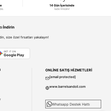
le
14 Gün İçerisinde
nde.
İade İmkânı!
 İndirin
, size özel fırsatları yakalayın!
GET IT ON
Google Play
I
ONLINE SATIŞ HIZMETLERI
[email protected]
www.barrelsandoil.com
i
r
Whatsapp Destek Hattı