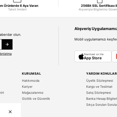
m Ürünlerde 6 Aya Varan
256Bit SSL Sertifikası i
Taksit İmkânı!
Alışverişte Bilgileriniz Güve
Alışveriş Uygulamamızı
haberdar olun.
Mobil uygulamamızı keşfedin
dınlatma
Download on the
App Store
KURUMSAL
YARDIM KONULAR
Hakkımızda
Üyelik Sözleşmesi
Kariyer
Kargo ve Teslimat
irt
Mağazalarımız
Satış Sözleşmesi
Gizlilik ve Güvenlik
Banka Hesap Bilgiler
Sıkça Sorulan Sorula
n