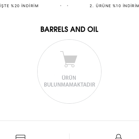
ŞTE %20 İNDIRIM
•
•
2.⁠ ⁠ÜRÜNE %10 İNDIRIM