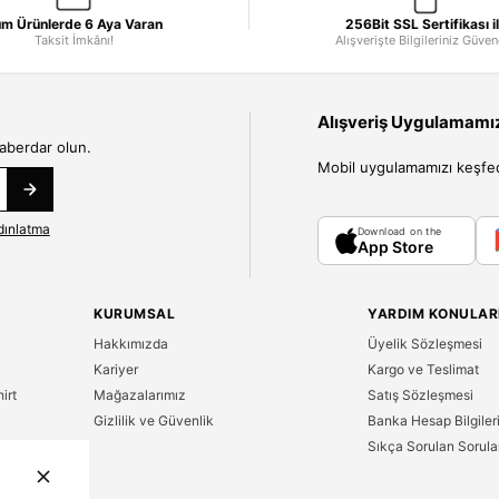
m Ürünlerde 6 Aya Varan
256Bit SSL Sertifikası i
Taksit İmkânı!
Alışverişte Bilgileriniz Güve
Alışveriş Uygulamamızı
haberdar olun.
Mobil uygulamamızı keşfedin
dınlatma
Download on the
App Store
KURUMSAL
YARDIM KONULAR
Hakkımızda
Üyelik Sözleşmesi
Kariyer
Kargo ve Teslimat
irt
Mağazalarımız
Satış Sözleşmesi
Gizlilik ve Güvenlik
Banka Hesap Bilgiler
Sıkça Sorulan Sorula
n