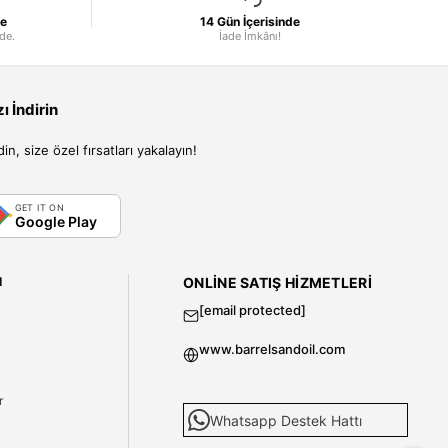
le
14 Gün İçerisinde
nde.
İade İmkânı!
 İndirin
, size özel fırsatları yakalayın!
GET IT ON
Google Play
I
ONLINE SATIŞ HIZMETLERI
[email protected]
www.barrelsandoil.com
i
r
Whatsapp Destek Hattı