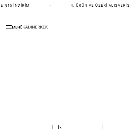
E %15 İNDIRIM
•
4. ÜRÜN VE ÜZERI ALIŞVERIŞ
KADIN
ERKEK
MENÜ