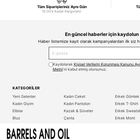
Tüm Siparişleriniz Aynı Gün
Tü
16.00'a Kadar Kargolanır.
En güncel haberler için kaydolun
Haber listemize kayıt olarak kampanyalardan ilk siz 
Kaydolarak
Kişisel Verilerin Korunması Kanunu Ay
Metni
'ni kabul etmiş olursunuz.
KATEGORILER
Yeni Gelenler
Kadın Ceket
Erkek Gömlek
Kadın Giyim
Kadın Pantolon
Erkek T-Shirt
Elbise
Kazak & Süveter
Erkek Sweatsh
Bluz
Çanta
Erkek Mont
Gömlek
Parfüm
Erkek Ceket
T-Shirt
Erkek Giyim
Erkek Pantolo
Sweatshirt
Çok Satanlar
İndirim