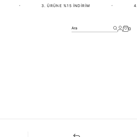
•
3. ÜRÜNE %15 İNDIRIM
•
4.
Ara
0