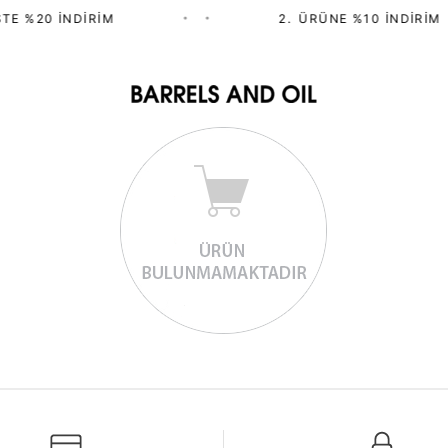
TE %20 İNDIRIM
•
•
2.⁠ ⁠ÜRÜNE %10 İNDIRIM