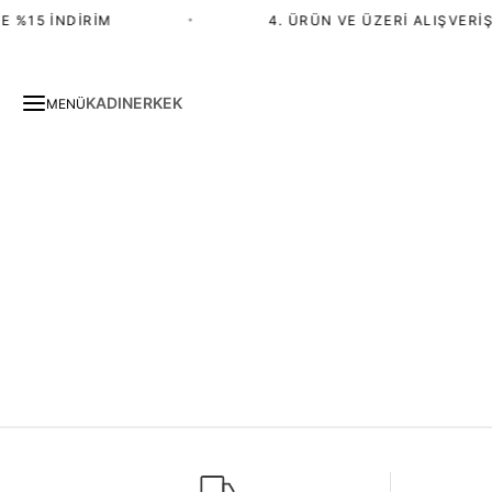
 %15 İNDIRIM
•
4. ÜRÜN VE ÜZERI ALIŞVERIŞ
KADIN
ERKEK
MENÜ