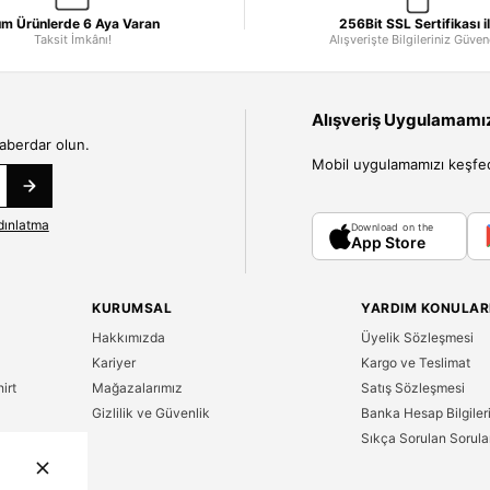
m Ürünlerde 6 Aya Varan
256Bit SSL Sertifikası i
Taksit İmkânı!
Alışverişte Bilgileriniz Güve
Alışveriş Uygulamamızı
haberdar olun.
Mobil uygulamamızı keşfedin
dınlatma
Download on the
App Store
KURUMSAL
YARDIM KONULAR
Hakkımızda
Üyelik Sözleşmesi
Kariyer
Kargo ve Teslimat
irt
Mağazalarımız
Satış Sözleşmesi
Gizlilik ve Güvenlik
Banka Hesap Bilgiler
Sıkça Sorulan Sorula
n