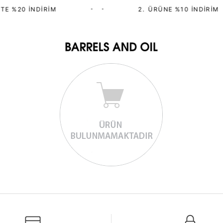
TE %20 İNDIRIM
•
•
2.⁠ ⁠ÜRÜNE %10 İNDIRIM