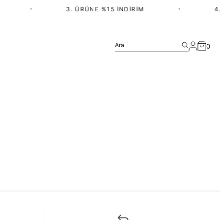
•
3. ÜRÜNE %15 İNDIRIM
•
4.
Ara
0