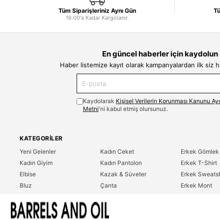
Tüm Siparişleriniz Aynı Gün
Tü
16.00'a Kadar Kargolanır.
En güncel haberler için kaydolun
Haber listemize kayıt olarak kampanyalardan ilk siz 
Kaydolarak
Kişisel Verilerin Korunması Kanunu Ay
Metni
'ni kabul etmiş olursunuz.
KATEGORILER
Yeni Gelenler
Kadın Ceket
Erkek Gömlek
Kadın Giyim
Kadın Pantolon
Erkek T-Shirt
Elbise
Kazak & Süveter
Erkek Sweatsh
Bluz
Çanta
Erkek Mont
Gömlek
Parfüm
Erkek Ceket
T-Shirt
Erkek Giyim
Erkek Pantolo
Sweatshirt
Çok Satanlar
İndirim