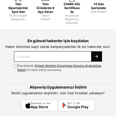
Tüm
Tüm
256Bit SSL
14 Gün
Siparişleriniz
Ürünlerde 6
Sertifikası
İçerisinde
Aynı Gün
Aya Varan
ile
İade İmkânı!
16.00'a Kadar
Taksit
Alışverişte
Kargolanır.
İmkânı!
Bilgileriniz
Güvende.
En güncel haberler için kaydolun
Haber listemize kayıt olarak kampanyalardan ilk siz haberdar olun.
Kaydolarak
Kişisel Verilerin Korunması Kanunu Aydınlatma
Metni
'ni kabul etmiş olursunuz.
Alışveriş Uygulamamızı İndirin
Mobil uygulamamızı keşfedin, size özel fırsatları yakalayın!
Download on the
GET IT ON
App Store
Google Play