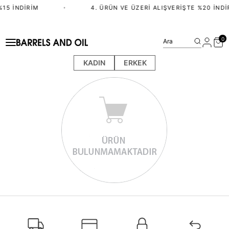
%15 İNDIRIM
•
4. ÜRÜN VE ÜZERI ALIŞVERIŞTE %20 İNDI
0
Ara
KADIN
ERKEK