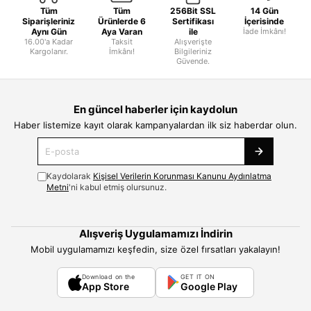
Tüm
Tüm
256Bit SSL
14 Gün
Siparişleriniz
Ürünlerde 6
Sertifikası
İçerisinde
Aynı Gün
Aya Varan
ile
İade İmkânı!
16.00'a Kadar
Taksit
Alışverişte
Kargolanır.
İmkânı!
Bilgileriniz
Güvende.
En güncel haberler için kaydolun
Haber listemize kayıt olarak kampanyalardan ilk siz haberdar olun.
Kaydolarak
Kişisel Verilerin Korunması Kanunu Aydınlatma
Metni
'ni kabul etmiş olursunuz.
Alışveriş Uygulamamızı İndirin
Mobil uygulamamızı keşfedin, size özel fırsatları yakalayın!
Download on the
GET IT ON
App Store
Google Play