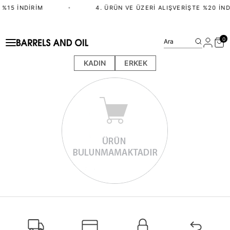
 %15 İNDIRIM
•
4. ÜRÜN VE ÜZERI ALIŞVERIŞTE %20 İND
0
Ara
KADIN
ERKEK