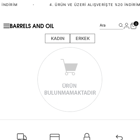
 İNDIRIM
•
4. ÜRÜN VE ÜZERI ALIŞVERIŞTE %20 İNDIRIM
0
Ara
KADIN
ERKEK