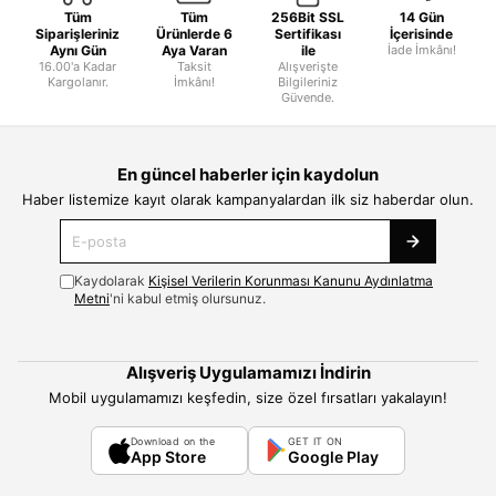
Tüm
Tüm
256Bit SSL
14 Gün
Siparişleriniz
Ürünlerde 6
Sertifikası
İçerisinde
Aynı Gün
Aya Varan
ile
İade İmkânı!
16.00'a Kadar
Taksit
Alışverişte
Kargolanır.
İmkânı!
Bilgileriniz
Güvende.
En güncel haberler için kaydolun
Haber listemize kayıt olarak kampanyalardan ilk siz haberdar olun.
Kaydolarak
Kişisel Verilerin Korunması Kanunu Aydınlatma
Metni
'ni kabul etmiş olursunuz.
Alışveriş Uygulamamızı İndirin
Mobil uygulamamızı keşfedin, size özel fırsatları yakalayın!
Download on the
GET IT ON
App Store
Google Play