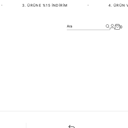
•
3. ÜRÜNE %15 İNDIRIM
•
4. ÜRÜN V
Ara
0