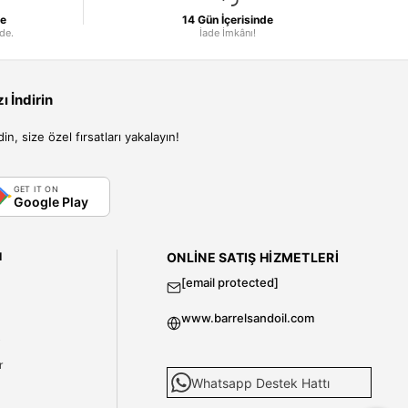
le
14 Gün İçerisinde
nde.
İade İmkânı!
 İndirin
, size özel fırsatları yakalayın!
GET IT ON
Google Play
I
ONLINE SATIŞ HIZMETLERI
[email protected]
www.barrelsandoil.com
i
r
Whatsapp Destek Hattı