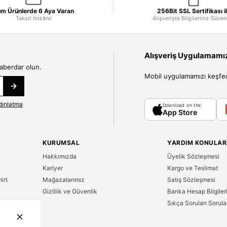
m Ürünlerde 6 Aya Varan
256Bit SSL Sertifikası i
Taksit İmkânı!
Alışverişte Bilgileriniz Güve
Alışveriş Uygulamamızı
haberdar olun.
Mobil uygulamamızı keşfedin
dınlatma
Download on the
App Store
KURUMSAL
YARDIM KONULAR
Hakkımızda
Üyelik Sözleşmesi
Kariyer
Kargo ve Teslimat
irt
Mağazalarımız
Satış Sözleşmesi
Gizlilik ve Güvenlik
Banka Hesap Bilgiler
Sıkça Sorulan Sorula
n