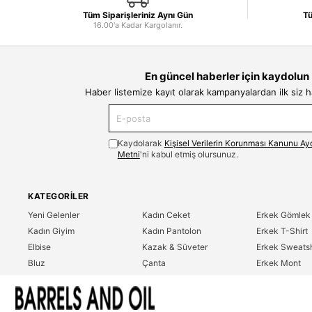
Tüm Siparişleriniz Aynı Gün
Tü
16.00'a Kadar Kargolanır.
En güncel haberler için kaydolun
Haber listemize kayıt olarak kampanyalardan ilk siz 
Kaydolarak
Kişisel Verilerin Korunması Kanunu Ay
Metni
'ni kabul etmiş olursunuz.
KATEGORILER
Yeni Gelenler
Kadın Ceket
Erkek Gömlek
Kadın Giyim
Kadın Pantolon
Erkek T-Shirt
Elbise
Kazak & Süveter
Erkek Sweatsh
Bluz
Çanta
Erkek Mont
Gömlek
Parfüm
Erkek Ceket
T-Shirt
Erkek Giyim
Erkek Pantolo
Sweatshirt
Çok Satanlar
İndirim