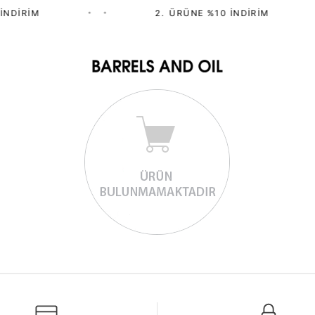
İNDIRIM
•
•
2.⁠ ⁠ÜRÜNE %10 İNDIRIM