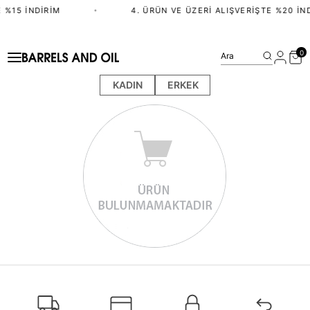
 %15 İNDIRIM
•
4. ÜRÜN VE ÜZERI ALIŞVERIŞTE %20 İN
0
Ara
KADIN
ERKEK