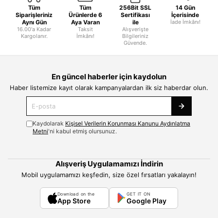
Tüm
Tüm
256Bit SSL
14 Gün
Siparişleriniz
Ürünlerde 6
Sertifikası
İçerisinde
Aynı Gün
Aya Varan
ile
İade İmkânı!
16.00'a Kadar
Taksit
Alışverişte
Kargolanır.
İmkânı!
Bilgileriniz
Güvende.
En güncel haberler için kaydolun
Haber listemize kayıt olarak kampanyalardan ilk siz haberdar olun.
Kaydolarak
Kişisel Verilerin Korunması Kanunu Aydınlatma
Metni
'ni kabul etmiş olursunuz.
Alışveriş Uygulamamızı İndirin
Mobil uygulamamızı keşfedin, size özel fırsatları yakalayın!
Download on the
GET IT ON
App Store
Google Play