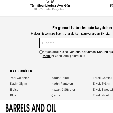
Tüm Siparişleriniz Aynı Gün
Tü
16.00'a Kadar Kargolanır.
En güncel haberler için kaydolun
Haber listemize kayıt olarak kampanyalardan ilk siz 
Kaydolarak
Kişisel Verilerin Korunması Kanunu Ay
Metni
'ni kabul etmiş olursunuz.
KATEGORILER
Yeni Gelenler
Kadın Ceket
Erkek Gömlek
Kadın Giyim
Kadın Pantolon
Erkek T-Shirt
Elbise
Kazak & Süveter
Erkek Sweatsh
Bluz
Çanta
Erkek Mont
Gömlek
Parfüm
Erkek Ceket
T-Shirt
Erkek Giyim
Erkek Pantolo
Sweatshirt
Çok Satanlar
İndirim