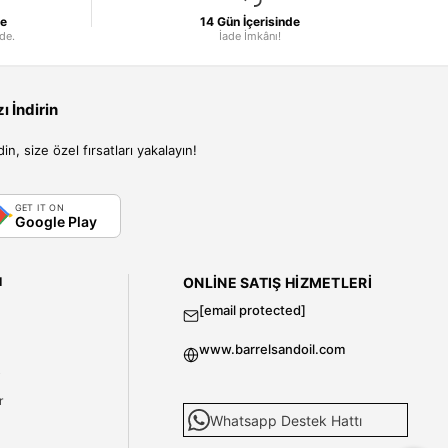
le
14 Gün İçerisinde
nde.
İade İmkânı!
 İndirin
, size özel fırsatları yakalayın!
GET IT ON
Google Play
I
ONLINE SATIŞ HIZMETLERI
[email protected]
www.barrelsandoil.com
i
r
Whatsapp Destek Hattı