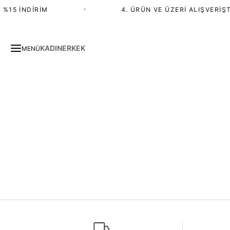
%15 İNDIRIM
•
4. ÜRÜN VE ÜZERI ALIŞVERIŞT
KADIN
ERKEK
MENÜ