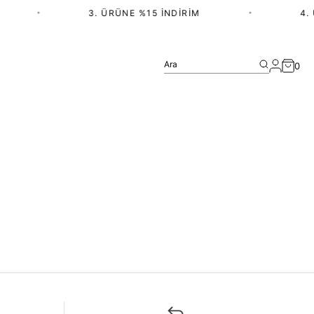
•
3. ÜRÜNE %15 İNDIRIM
•
4. 
Ara
0