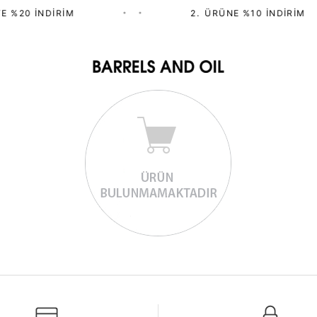
E %20 İNDIRIM
•
•
2.⁠ ⁠ÜRÜNE %10 İNDIRIM