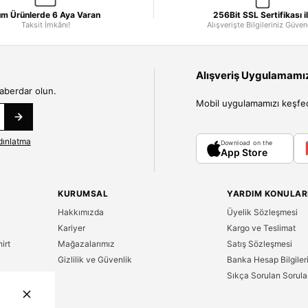
m Ürünlerde 6 Aya Varan
256Bit SSL Sertifikası i
Taksit İmkânı!
Alışverişte Bilgileriniz Güve
Alışveriş Uygulamamızı
haberdar olun.
Mobil uygulamamızı keşfedin
dınlatma
Download on the
App Store
KURUMSAL
YARDIM KONULAR
Hakkımızda
Üyelik Sözleşmesi
Kariyer
Kargo ve Teslimat
irt
Mağazalarımız
Satış Sözleşmesi
Gizlilik ve Güvenlik
Banka Hesap Bilgiler
Sıkça Sorulan Sorula
n