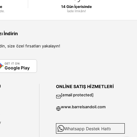
le
14 Gün İçerisinde
nde.
İade İmkânı!
 İndirin
, size özel fırsatları yakalayın!
GET IT ON
Google Play
I
ONLINE SATIŞ HIZMETLERI
[email protected]
www.barrelsandoil.com
i
r
Whatsapp Destek Hattı