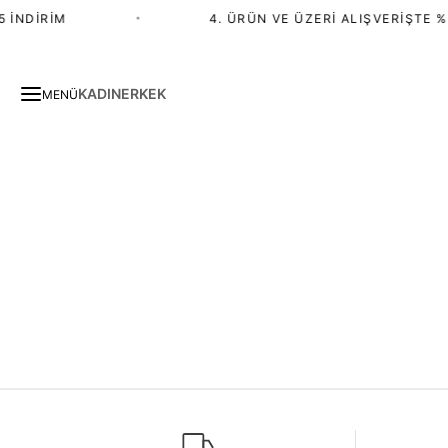
 İNDIRIM
•
4. ÜRÜN VE ÜZERI ALIŞVERIŞTE %
KADIN
ERKEK
MENÜ