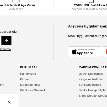
m Ürünlerde 6 Aya Varan
256Bit SSL Sertifikası i
Taksit İmkânı!
Alışverişte Bilgileriniz Güve
Alışveriş Uygulamamızı
haberdar olun.
Mobil uygulamamızı keşfedin
dınlatma
Download on the
App Store
KURUMSAL
YARDIM KONULAR
Hakkımızda
Üyelik Sözleşmesi
Kariyer
Kargo ve Teslimat
irt
Mağazalarımız
Satış Sözleşmesi
Gizlilik ve Güvenlik
Banka Hesap Bilgiler
Sıkça Sorulan Sorula
n