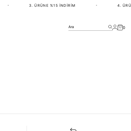
•
3. ÜRÜNE %15 İNDIRIM
•
4. ÜRÜ
Ara
0