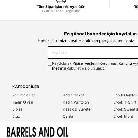
Tüm Siparişleriniz Aynı Gün
Tü
16.00'a Kadar Kargolanır.
En güncel haberler için kaydolun
Haber listemize kayıt olarak kampanyalardan ilk siz 
Kaydolarak
Kişisel Verilerin Korunması Kanunu Ay
Metni
'ni kabul etmiş olursunuz.
KATEGORILER
Yeni Gelenler
Kadın Ceket
Erkek Gömlek
Kadın Giyim
Kadın Pantolon
Erkek T-Shirt
Elbise
Kazak & Süveter
Erkek Sweatsh
Bluz
Çanta
Erkek Mont
Gömlek
Parfüm
Erkek Ceket
T-Shirt
Erkek Giyim
Erkek Pantolo
Sweatshirt
Çok Satanlar
İndirim