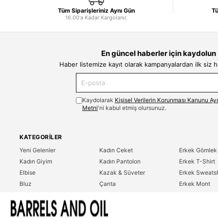
Tüm Siparişleriniz Aynı Gün
Tü
16.00'a Kadar Kargolanır.
En güncel haberler için kaydolun
Haber listemize kayıt olarak kampanyalardan ilk siz 
Kaydolarak
Kişisel Verilerin Korunması Kanunu Ay
Metni
'ni kabul etmiş olursunuz.
KATEGORILER
Yeni Gelenler
Kadın Ceket
Erkek Gömlek
Kadın Giyim
Kadın Pantolon
Erkek T-Shirt
Elbise
Kazak & Süveter
Erkek Sweatsh
Bluz
Çanta
Erkek Mont
Gömlek
Parfüm
Erkek Ceket
T-Shirt
Erkek Giyim
Erkek Pantolo
Sweatshirt
Çok Satanlar
İndirim