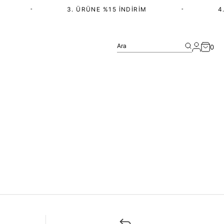
•
3. ÜRÜNE %15 İNDIRIM
•
4.
Ara
0