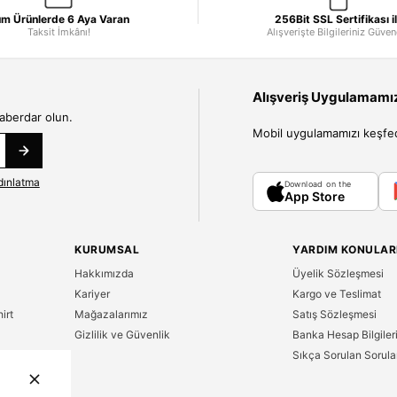
m Ürünlerde 6 Aya Varan
256Bit SSL Sertifikası i
Taksit İmkânı!
Alışverişte Bilgileriniz Güve
Alışveriş Uygulamamızı
haberdar olun.
Mobil uygulamamızı keşfedin
dınlatma
Download on the
App Store
KURUMSAL
YARDIM KONULAR
Hakkımızda
Üyelik Sözleşmesi
Kariyer
Kargo ve Teslimat
irt
Mağazalarımız
Satış Sözleşmesi
Gizlilik ve Güvenlik
Banka Hesap Bilgiler
Sıkça Sorulan Sorula
n