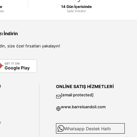
le
14 Gün İçerisinde
nde.
İade İmkânı!
 İndirin
, size özel fırsatları yakalayın!
GET IT ON
Google Play
I
ONLINE SATIŞ HIZMETLERI
[email protected]
www.barrelsandoil.com
i
r
Whatsapp Destek Hattı