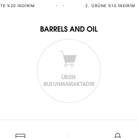
TE %20 İNDIRIM
•
•
2.⁠ ⁠ÜRÜNE %10 İNDIRIM