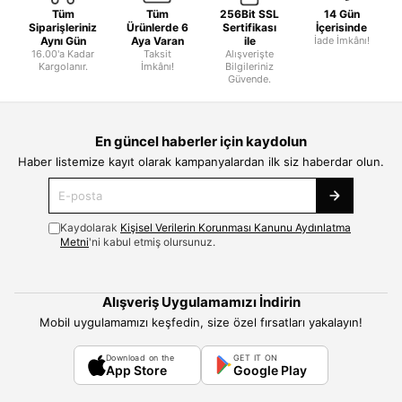
Tüm
Tüm
256Bit SSL
14 Gün
Siparişleriniz
Ürünlerde 6
Sertifikası
İçerisinde
Aynı Gün
Aya Varan
ile
İade İmkânı!
16.00'a Kadar
Taksit
Alışverişte
Kargolanır.
İmkânı!
Bilgileriniz
Güvende.
En güncel haberler için kaydolun
Haber listemize kayıt olarak kampanyalardan ilk siz haberdar olun.
Kaydolarak
Kişisel Verilerin Korunması Kanunu Aydınlatma
Metni
'ni kabul etmiş olursunuz.
Alışveriş Uygulamamızı İndirin
Mobil uygulamamızı keşfedin, size özel fırsatları yakalayın!
Download on the
GET IT ON
App Store
Google Play