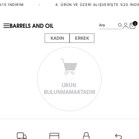
%15 İNDIRIM
•
4. ÜRÜN VE ÜZERI ALIŞVERIŞTE %20 İNDI
0
Ara
KADIN
ERKEK