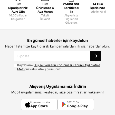
Tüm
Tüm
256Bit SSL
14 Gün
Siparişleriniz
Ürünlerde 6
Sertifikası
İçerisinde
Aynı Gün
Aya Varan
ile
İade İmkânı!
16.00'a Kadar
Taksit
Alışverişte
Kargolanır.
İmkânı!
Bilgileriniz
Güvende.
En güncel haberler için kaydolun
Haber listemize kayıt olarak kampanyalardan ilk siz haberdar olun.
Kaydolarak
Kişisel Verilerin Korunması Kanunu Aydınlatma
Metni
'ni kabul etmiş olursunuz.
Alışveriş Uygulamamızı İndirin
Mobil uygulamamızı keşfedin, size özel fırsatları yakalayın!
Download on the
GET IT ON
App Store
Google Play