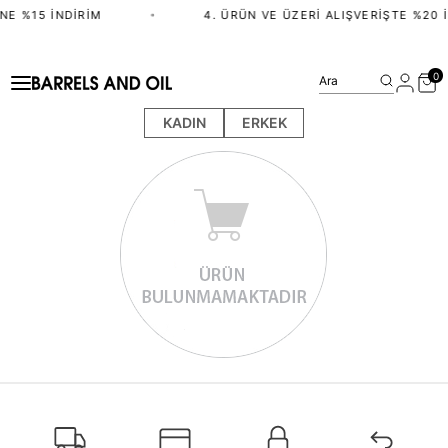
NE %15 İNDIRIM
•
4. ÜRÜN VE ÜZERI ALIŞVERIŞTE %20 
0
Ara
KADIN
ERKEK