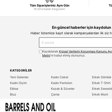
Tüm Siparişleriniz Aynı Gün
Tü
16.00'a Kadar Kargolanır.
En güncel haberler için kaydolun
Haber listemize kayıt olarak kampanyalardan ilk siz 
Kaydolarak
Kişisel Verilerin Korunması Kanunu Ay
Metni
'ni kabul etmiş olursunuz.
KATEGORILER
Yeni Gelenler
Kadın Ceket
Erkek Gömlek
Kadın Giyim
Kadın Pantolon
Erkek T-Shirt
Elbise
Kazak & Süveter
Erkek Sweatsh
Bluz
Çanta
Erkek Mont
Gömlek
Parfüm
Erkek Ceket
T-Shirt
Erkek Giyim
Erkek Pantolo
Sweatshirt
Çok Satanlar
İndirim