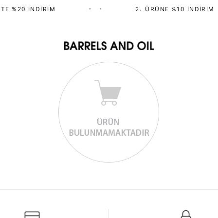
TE %20 İNDIRIM
•
•
2.⁠ ⁠ÜRÜNE %10 İNDIRIM