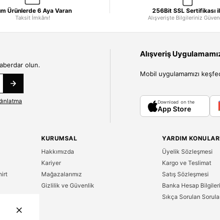
m Ürünlerde 6 Aya Varan
256Bit SSL Sertifikası i
Taksit İmkânı!
Alışverişte Bilgileriniz Güve
Alışveriş Uygulamamızı
haberdar olun.
Mobil uygulamamızı keşfedin
dınlatma
Download on the
App Store
KURUMSAL
YARDIM KONULAR
Hakkımızda
Üyelik Sözleşmesi
Kariyer
Kargo ve Teslimat
irt
Mağazalarımız
Satış Sözleşmesi
Gizlilik ve Güvenlik
Banka Hesap Bilgiler
Sıkça Sorulan Sorula
n