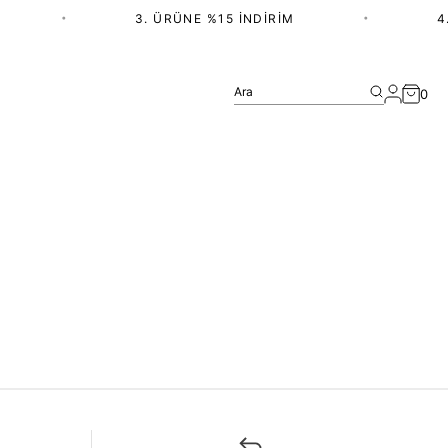
•
3. ÜRÜNE %15 İNDIRIM
•
4.
Ara
0