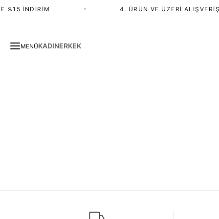
 %15 İNDIRIM
•
4. ÜRÜN VE ÜZERI ALIŞVERIŞ
KADIN
ERKEK
MENÜ