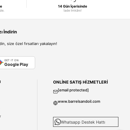
le
14 Gün İçerisinde
nde.
İade İmkânı!
 İndirin
, size özel fırsatları yakalayın!
GET IT ON
Google Play
I
ONLINE SATIŞ HIZMETLERI
[email protected]
www.barrelsandoil.com
i
r
Whatsapp Destek Hattı