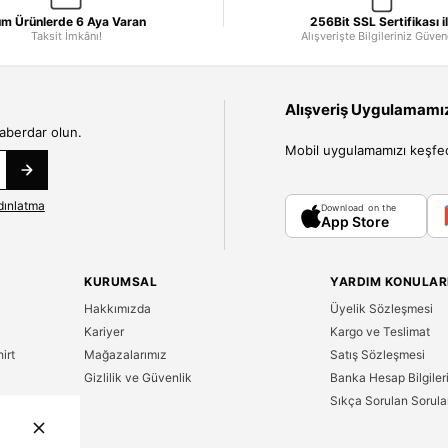
m Ürünlerde 6 Aya Varan
256Bit SSL Sertifikası i
Taksit İmkânı!
Alışverişte Bilgileriniz Güve
Alışveriş Uygulamamızı
haberdar olun.
Mobil uygulamamızı keşfedin
dınlatma
Download on the
App Store
KURUMSAL
YARDIM KONULAR
Hakkımızda
Üyelik Sözleşmesi
Kariyer
Kargo ve Teslimat
irt
Mağazalarımız
Satış Sözleşmesi
Gizlilik ve Güvenlik
Banka Hesap Bilgiler
Sıkça Sorulan Sorula
n