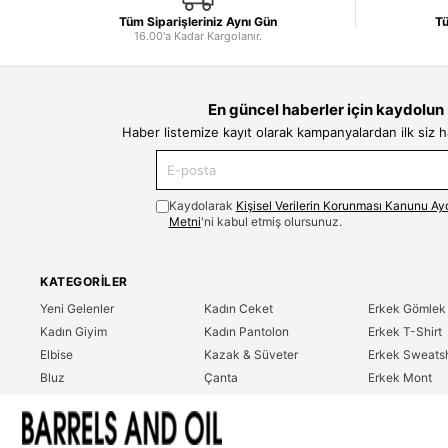
Tüm Siparişleriniz Aynı Gün
Tü
16.00'a Kadar Kargolanır.
En güncel haberler için kaydolun
Haber listemize kayıt olarak kampanyalardan ilk siz 
Kaydolarak
Kişisel Verilerin Korunması Kanunu Ay
Metni
'ni kabul etmiş olursunuz.
KATEGORILER
Yeni Gelenler
Kadın Ceket
Erkek Gömlek
Kadın Giyim
Kadın Pantolon
Erkek T-Shirt
Elbise
Kazak & Süveter
Erkek Sweatsh
Bluz
Çanta
Erkek Mont
Gömlek
Parfüm
Erkek Ceket
T-Shirt
Erkek Giyim
Erkek Pantolo
Sweatshirt
Çok Satanlar
İndirim