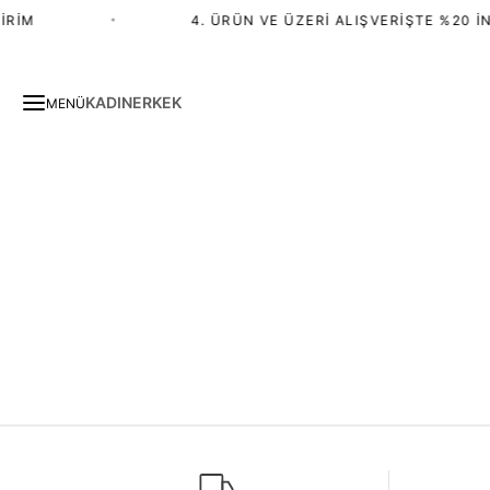
IRIM
•
4. ÜRÜN VE ÜZERI ALIŞVERIŞTE %20 İN
KADIN
ERKEK
MENÜ