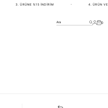
3. ÜRÜNE %15 İNDIRIM
•
4. ÜRÜN VE 
Ara
0