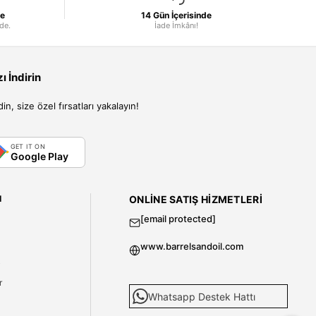
le
14 Gün İçerisinde
nde.
İade İmkânı!
 İndirin
, size özel fırsatları yakalayın!
GET IT ON
Google Play
I
ONLINE SATIŞ HIZMETLERI
[email protected]
www.barrelsandoil.com
i
r
Whatsapp Destek Hattı