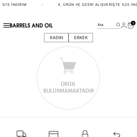
 %15 İNDIRIM
•
4. ÜRÜN VE ÜZERI ALIŞVERIŞTE %20 İN
0
Ara
KADIN
ERKEK