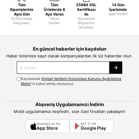
Tüm
Tüm
256Bit SSL
14 Gün
Siparişleriniz
Ürünlerde 6
Sertifikası
İçerisinde
Aynı Gün
Aya Varan
ile
İade İmkânı!
16.00'a Kadar
Taksit
Alışverişte
Kargolanır.
İmkânı!
Bilgileriniz
Güvende.
En güncel haberler için kaydolun
Haber listemize kayıt olarak kampanyalardan ilk siz haberdar olun.
Kaydolarak
Kişisel Verilerin Korunması Kanunu Aydınlatma
Metni
'ni kabul etmiş olursunuz.
Alışveriş Uygulamamızı İndirin
Mobil uygulamamızı keşfedin, size özel fırsatları yakalayın!
Download on the
GET IT ON
App Store
Google Play