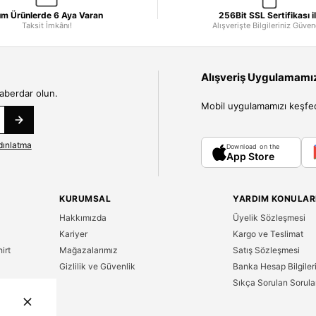
m Ürünlerde 6 Aya Varan
256Bit SSL Sertifikası i
Taksit İmkânı!
Alışverişte Bilgileriniz Güve
Alışveriş Uygulamamızı
haberdar olun.
Mobil uygulamamızı keşfedin
dınlatma
Download on the
App Store
KURUMSAL
YARDIM KONULAR
Hakkımızda
Üyelik Sözleşmesi
Kariyer
Kargo ve Teslimat
irt
Mağazalarımız
Satış Sözleşmesi
Gizlilik ve Güvenlik
Banka Hesap Bilgiler
Sıkça Sorulan Sorula
n