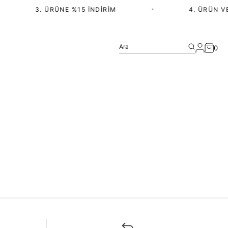
3. ÜRÜNE %15 İNDIRIM
•
4. ÜRÜN VE
Ara
0