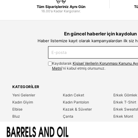
Tüm Siparişleriniz Aynı Gün
Tü
16.00'a Kadar Kargolanır.
En güncel haberler için kaydolun
Haber listemize kayıt olarak kampanyalardan ilk siz 
Kaydolarak
Kişisel Verilerin Korunması Kanunu Ay
Metni
'ni kabul etmiş olursunuz.
KATEGORILER
Yeni Gelenler
Kadın Ceket
Erkek Gömlek
Kadın Giyim
Kadın Pantolon
Erkek T-Shirt
Elbise
Kazak & Süveter
Erkek Sweatsh
Bluz
Çanta
Erkek Mont
Gömlek
Parfüm
Erkek Ceket
T-Shirt
Erkek Giyim
Erkek Pantolo
Sweatshirt
Çok Satanlar
İndirim