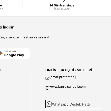
le
14 Gün İçerisinde
nde.
İade İmkânı!
 İndirin
, size özel fırsatları yakalayın!
GET IT ON
Google Play
I
ONLINE SATIŞ HIZMETLERI
[email protected]
www.barrelsandoil.com
i
r
Whatsapp Destek Hattı