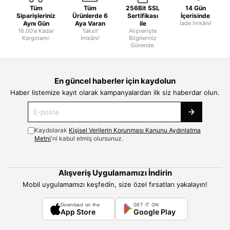
Tüm
Tüm
256Bit SSL
14 Gün
Siparişleriniz
Ürünlerde 6
Sertifikası
İçerisinde
Aynı Gün
Aya Varan
ile
İade İmkânı!
16.00'a Kadar
Taksit
Alışverişte
Kargolanır.
İmkânı!
Bilgileriniz
Güvende.
En güncel haberler için kaydolun
Haber listemize kayıt olarak kampanyalardan ilk siz haberdar olun.
Kaydolarak
Kişisel Verilerin Korunması Kanunu Aydınlatma
Metni
'ni kabul etmiş olursunuz.
Alışveriş Uygulamamızı İndirin
Mobil uygulamamızı keşfedin, size özel fırsatları yakalayın!
Download on the
GET IT ON
App Store
Google Play