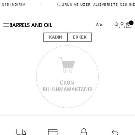
 %15 İNDIRIM
•
4. ÜRÜN VE ÜZERI ALIŞVERIŞTE %20 İND
0
Ara
KADIN
ERKEK