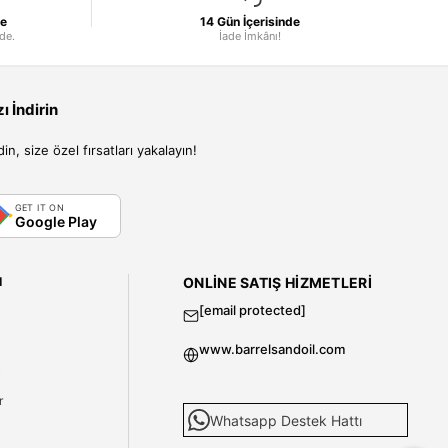
le
14 Gün İçerisinde
nde.
İade İmkânı!
 İndirin
, size özel fırsatları yakalayın!
GET IT ON
Google Play
I
ONLINE SATIŞ HIZMETLERI
[email protected]
www.barrelsandoil.com
i
r
Whatsapp Destek Hattı