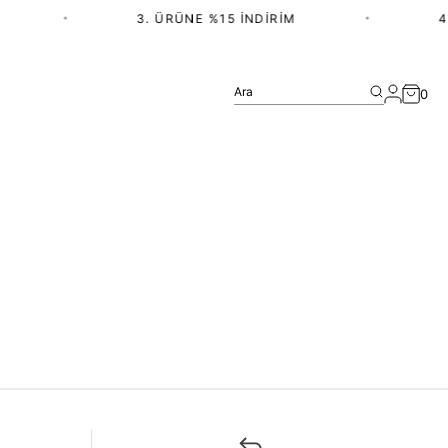
•
3. ÜRÜNE %15 İNDIRIM
•
4.
Ara
0