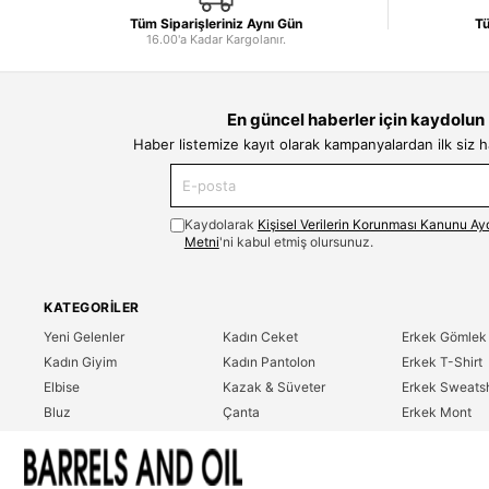
Tüm Siparişleriniz Aynı Gün
Tü
16.00'a Kadar Kargolanır.
En güncel haberler için kaydolun
Haber listemize kayıt olarak kampanyalardan ilk siz 
Kaydolarak
Kişisel Verilerin Korunması Kanunu Ay
Metni
'ni kabul etmiş olursunuz.
KATEGORILER
Yeni Gelenler
Kadın Ceket
Erkek Gömlek
Kadın Giyim
Kadın Pantolon
Erkek T-Shirt
Elbise
Kazak & Süveter
Erkek Sweatsh
Bluz
Çanta
Erkek Mont
Gömlek
Parfüm
Erkek Ceket
T-Shirt
Erkek Giyim
Erkek Pantolo
Sweatshirt
Çok Satanlar
İndirim