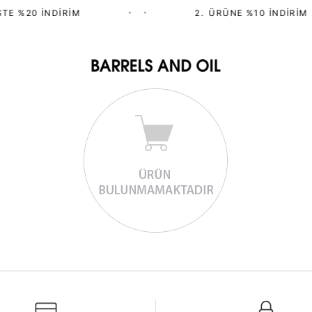
TE %20 İNDIRIM
•
•
2.⁠ ⁠ÜRÜNE %10 İNDIRIM