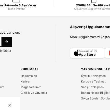
m Ürünlerde 6 Aya Varan
256Bit SSL Sertifikası i
Taksit İmkânı!
Alışverişte Bilgileriniz Güve
Alışveriş Uygulamamızı
haberdar olun.
Mobil uygulamamızı keşfedin
dınlatma
Download on the
App Store
KURUMSAL
YARDIM KONULAR
Hakkımızda
Üyelik Sözleşmesi
Kariyer
Kargo ve Teslimat
irt
Mağazalarımız
Satış Sözleşmesi
Gizlilik ve Güvenlik
Banka Hesap Bilgiler
Sıkça Sorulan Sorula
n