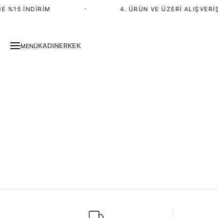
E %15 İNDIRIM
•
4. ÜRÜN VE ÜZERI ALIŞVERIŞ
KADIN
ERKEK
MENÜ