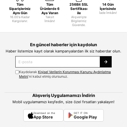
Tüm
Tüm
256Bit SSL
14 Gün
Siparişleriniz
Ürünlerde 6
Sertifikası
İçerisinde
Aynı Gün
Aya Varan
ile
İade İmkânı!
16.00'a Kadar
Taksit
Alışverişte
Kargolanır.
İmkânı!
Bilgileriniz
Güvende.
En güncel haberler için kaydolun
Haber listemize kayıt olarak kampanyalardan ilk siz haberdar olun.
Kaydolarak
Kişisel Verilerin Korunması Kanunu Aydınlatma
Metni
'ni kabul etmiş olursunuz.
Alışveriş Uygulamamızı İndirin
Mobil uygulamamızı keşfedin, size özel fırsatları yakalayın!
Download on the
GET IT ON
App Store
Google Play