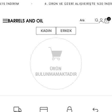
15 İNDIRIM
•
4. ÜRÜN VE ÜZERI ALIŞVERIŞTE %20 İNDI
0
Ara
KADIN
ERKEK