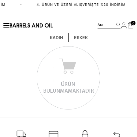
RIM
•
4. ÜRÜN VE ÜZERI ALIŞVERIŞTE %20 İNDIRIM
0
Ara
KADIN
ERKEK