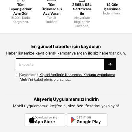
Tüm
Tüm
256Bit SSL
14 Gün
Siparişleriniz
Ürünlerde 6
Sertifikası
İçerisinde
Aynı Gün
Aya Varan
ile
İade İmkânı!
16.00'a Kadar
Taksit
Alışverişte
Kargolanır.
İmkânı!
Bilgileriniz
Güvende.
En güncel haberler için kaydolun
Haber listemize kayıt olarak kampanyalardan ilk siz haberdar olun.
Kaydolarak
Kişisel Verilerin Korunması Kanunu Aydınlatma
Metni
'ni kabul etmiş olursunuz.
Alışveriş Uygulamamızı İndirin
Mobil uygulamamızı keşfedin, size özel fırsatları yakalayın!
Download on the
GET IT ON
App Store
Google Play