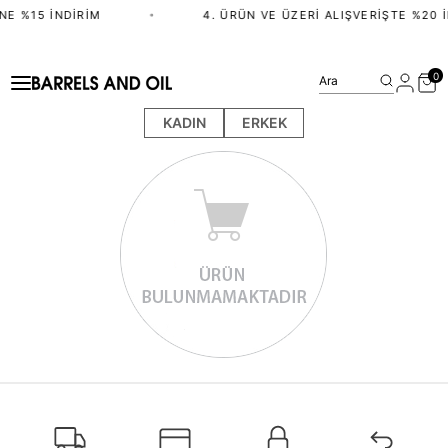
NE %15 İNDIRIM
•
4. ÜRÜN VE ÜZERI ALIŞVERIŞTE %20 İ
0
Ara
KADIN
ERKEK