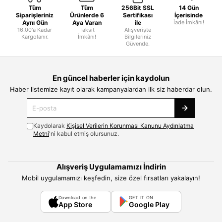
Tüm
Tüm
256Bit SSL
14 Gün
Siparişleriniz
Ürünlerde 6
Sertifikası
İçerisinde
Aynı Gün
Aya Varan
ile
İade İmkânı!
16.00'a Kadar
Taksit
Alışverişte
Kargolanır.
İmkânı!
Bilgileriniz
Güvende.
En güncel haberler için kaydolun
Haber listemize kayıt olarak kampanyalardan ilk siz haberdar olun.
Kaydolarak
Kişisel Verilerin Korunması Kanunu Aydınlatma
Metni
'ni kabul etmiş olursunuz.
Alışveriş Uygulamamızı İndirin
Mobil uygulamamızı keşfedin, size özel fırsatları yakalayın!
Download on the
GET IT ON
App Store
Google Play