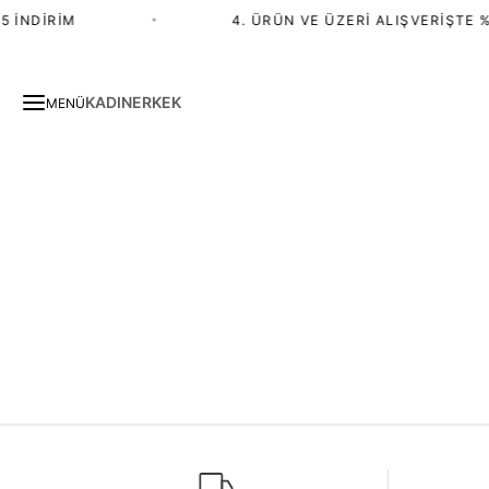
 İNDIRIM
•
4. ÜRÜN VE ÜZERI ALIŞVERIŞTE %
KADIN
ERKEK
MENÜ