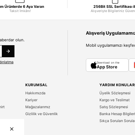
m Ürünlerde 6 Aya Varan
256Bit SSL Sertifikası i
Taksit İmkânı!
Alışverişte Bilgileriniz Güve
Alışveriş Uygulamamızı
haberdar olun.
Mobil uygulamamızı keşfedin
dınlatma
Download on the
App Store
KURUMSAL
YARDIM KONULAR
Hakkımızda
Üyelik Sözleşmesi
Kariyer
Kargo ve Teslimat
irt
Mağazalarımız
Satış Sözleşmesi
Gizlilik ve Güvenlik
Banka Hesap Bilgiler
Sıkça Sorulan Sorula
n