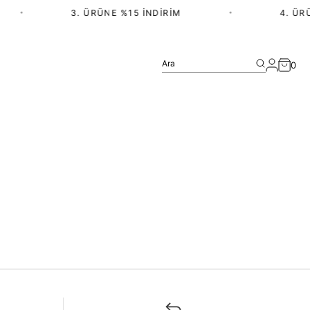
•
3. ÜRÜNE %15 İNDIRIM
•
4. ÜRÜ
Ara
0