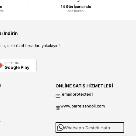
le
14 Gün İçerisinde
nde.
İade İmkânı!
 İndirin
, size özel fırsatları yakalayın!
GET IT ON
Google Play
I
ONLINE SATIŞ HIZMETLERI
[email protected]
www.barrelsandoil.com
i
r
Whatsapp Destek Hattı