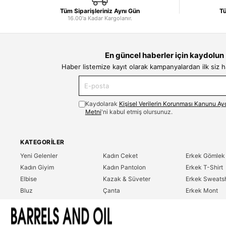
Tüm Siparişleriniz Aynı Gün
Tü
16.00'a Kadar Kargolanır.
En güncel haberler için kaydolun
Haber listemize kayıt olarak kampanyalardan ilk siz 
Kaydolarak
Kişisel Verilerin Korunması Kanunu Ay
Metni
'ni kabul etmiş olursunuz.
KATEGORILER
Yeni Gelenler
Kadın Ceket
Erkek Gömlek
Kadın Giyim
Kadın Pantolon
Erkek T-Shirt
Elbise
Kazak & Süveter
Erkek Sweatsh
Bluz
Çanta
Erkek Mont
Gömlek
Parfüm
Erkek Ceket
T-Shirt
Erkek Giyim
Erkek Pantolo
Sweatshirt
Çok Satanlar
İndirim