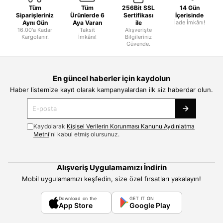
Tüm
Tüm
256Bit SSL
14 Gün
Siparişleriniz
Ürünlerde 6
Sertifikası
İçerisinde
Aynı Gün
Aya Varan
ile
İade İmkânı!
16.00'a Kadar
Taksit
Alışverişte
Kargolanır.
İmkânı!
Bilgileriniz
Güvende.
En güncel haberler için kaydolun
Haber listemize kayıt olarak kampanyalardan ilk siz haberdar olun.
Kaydolarak
Kişisel Verilerin Korunması Kanunu Aydınlatma
Metni
'ni kabul etmiş olursunuz.
Alışveriş Uygulamamızı İndirin
Mobil uygulamamızı keşfedin, size özel fırsatları yakalayın!
Download on the
GET IT ON
App Store
Google Play