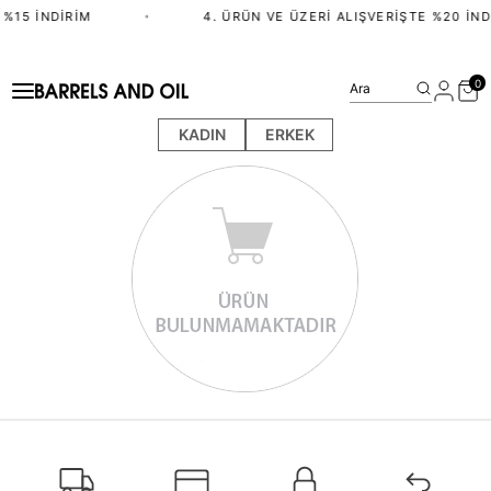
 %15 İNDIRIM
•
4. ÜRÜN VE ÜZERI ALIŞVERIŞTE %20 İND
0
Ara
KADIN
ERKEK