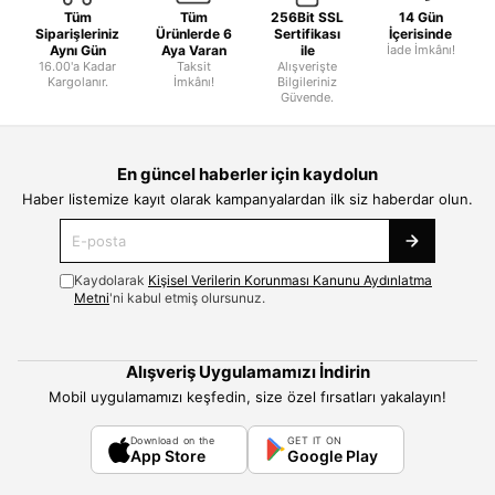
Tüm
Tüm
256Bit SSL
14 Gün
Siparişleriniz
Ürünlerde 6
Sertifikası
İçerisinde
Aynı Gün
Aya Varan
ile
İade İmkânı!
16.00'a Kadar
Taksit
Alışverişte
Kargolanır.
İmkânı!
Bilgileriniz
Güvende.
En güncel haberler için kaydolun
Haber listemize kayıt olarak kampanyalardan ilk siz haberdar olun.
Kaydolarak
Kişisel Verilerin Korunması Kanunu Aydınlatma
Metni
'ni kabul etmiş olursunuz.
Alışveriş Uygulamamızı İndirin
Mobil uygulamamızı keşfedin, size özel fırsatları yakalayın!
Download on the
GET IT ON
App Store
Google Play