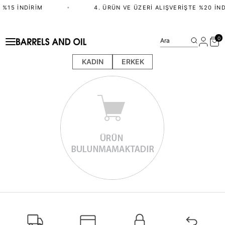
 %15 İNDIRIM
•
4. ÜRÜN VE ÜZERI ALIŞVERIŞTE %20 İND
0
Ara
KADIN
ERKEK