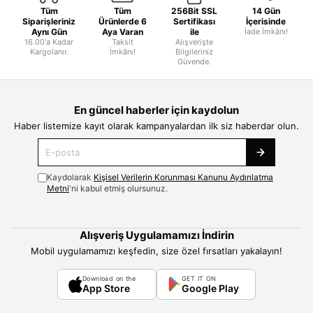
Tüm
Tüm
256Bit SSL
14 Gün
Siparişleriniz
Ürünlerde 6
Sertifikası
İçerisinde
Aynı Gün
Aya Varan
ile
İade İmkânı!
16.00'a Kadar
Taksit
Alışverişte
Kargolanır.
İmkânı!
Bilgileriniz
Güvende.
En güncel haberler için kaydolun
Haber listemize kayıt olarak kampanyalardan ilk siz haberdar olun.
Kaydolarak
Kişisel Verilerin Korunması Kanunu Aydınlatma
Metni
'ni kabul etmiş olursunuz.
Alışveriş Uygulamamızı İndirin
Mobil uygulamamızı keşfedin, size özel fırsatları yakalayın!
Download on the
GET IT ON
App Store
Google Play